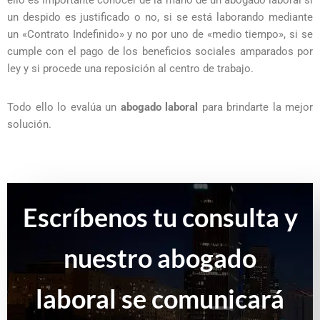
ello es importante conocer de la mano de un abogado laboral si
un despido es justificado o no, si se está laborando mediante
un «Contrato Indefinido» y no por uno de «medio tiempo», si se
cumple con el pago de los beneficios sociales amparados por
ley y si procede una reposición al centro de trabajo.
Todo ello lo evalúa un
abogado laboral
para brindarte la mejor
solución.
Escríbenos tu consulta y
nuestro
abogado
laboral
se comunicará