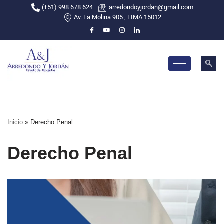
(+51) 998 678 624
arredondoyjordan@gmail.com
Av. La Molina 905 , LIMA 15012
Skip
to
content
Inicio
»
Derecho Penal
Derecho Penal