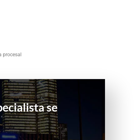
a procesal
ecialista se