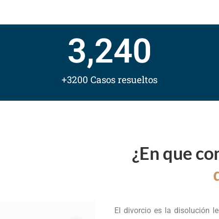
3,240
+3200 Casos resueltos
¿En que con
El divorcio es la disolución 