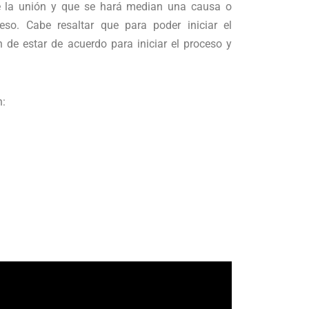
e la unión y que se hará median una causa o
eso. Cabe resaltar que para poder iniciar el
de estar de acuerdo para iniciar el proceso y
n: