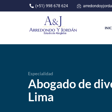
(+51) 998 678 624
arredondoyjord
Skip
to
content
INI
Especialidad
Abogado de div
Lima