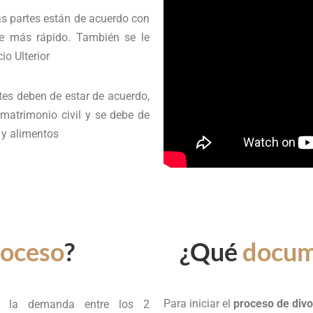
as partes están de acuerdo con
ve más rápido. También se le
o Ulterior
tes deben de estar de acuerdo,
matrimonio civil y se debe de
 y alimentos
roceso
?
¿Qué
docum
Para iniciar el
proceso de divo
e la demanda entre los 2