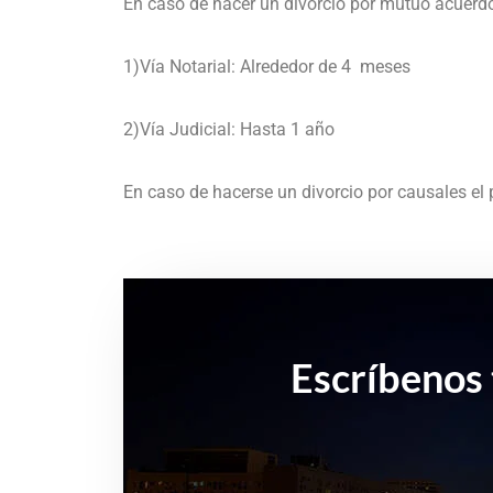
En caso de hacer un divorcio por mutuo acuerdo 
1)Vía Notarial: Alrededor de 4 meses
2)Vía Judicial: Hasta 1 año
En caso de hacerse un divorcio por causales el
Escríbenos 