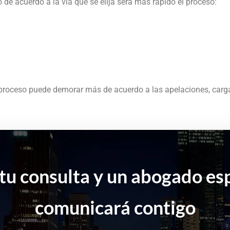
de acuerdo a la vía que se elija será más rápido el proceso:
 proceso puede demorar más de acuerdo a las apelaciones, carg
tu consulta y un abogado esp
comunicará contigo