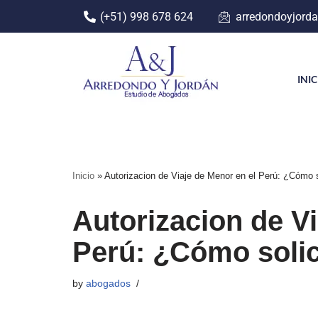
(+51) 998 678 624
arredondoyjord
Skip
to
content
INI
Inicio
»
Autorizacion de Viaje de Menor en el Perú: ¿Cómo so
Autorizacion de Vi
Perú: ¿Cómo solic
by
abogados