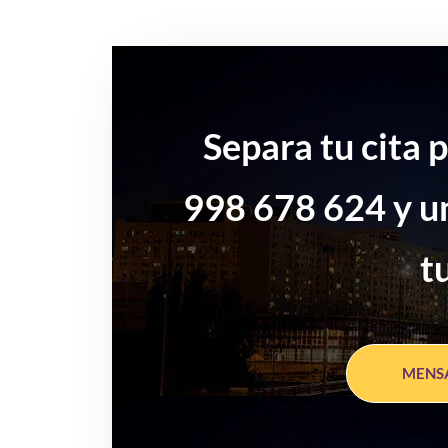
Separa tu cita 
998 678 624 y u
t
MENS