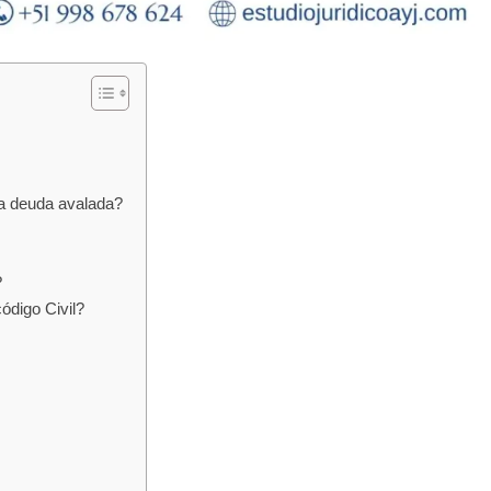
a deuda avalada?
?
código Civil?