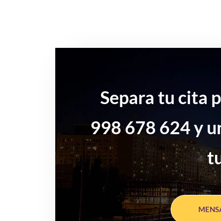
Separa tu cita 
998 678 624 y u
t
MENS