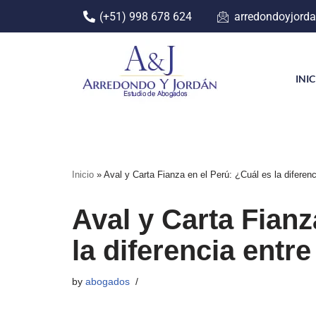
(+51) 998 678 624
arredondoyjord
Skip
to
content
INI
Inicio
»
Aval y Carta Fianza en el Perú: ¿Cuál es la diferenc
Aval y Carta Fianz
la diferencia entre
by
abogados