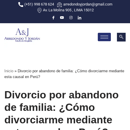
(+51) 998 678 624
arredondoyjordan@gmail.com
Av. La Molina 905 , LIMA 15012
Skip
to
content
Inicio
»
Divorcio por abandono de familia: ¿Cómo divorciarme mediante
esta causal en Perú?
Divorcio por abandono
de familia: ¿Cómo
divorciarme mediante