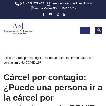
(+51) 998 678 624
arredondoyjordan@gmail.com
Av. La Molina 905 , LIMA 15012
Skip
to
content
Inicio
»
Cárcel por contagio:¿Puede una persona ir a la cárcel por
contagiarme de COVID-19?
Cárcel por contagio:
¿Puede una persona ir a
la cárcel por