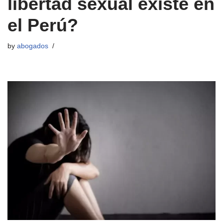
libertad sexual existe en
el Perú?
by
abogados