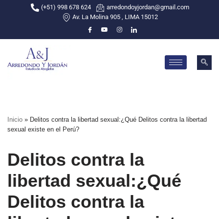
(+51) 998 678 624
arredondoyjordan@gmail.com
Av. La Molina 905 , LIMA 15012
Skip
to
content
Inicio
»
Delitos contra la libertad sexual:¿Qué Delitos contra la libertad
sexual existe en el Perú?
Delitos contra la
libertad sexual:¿Qué
Delitos contra la