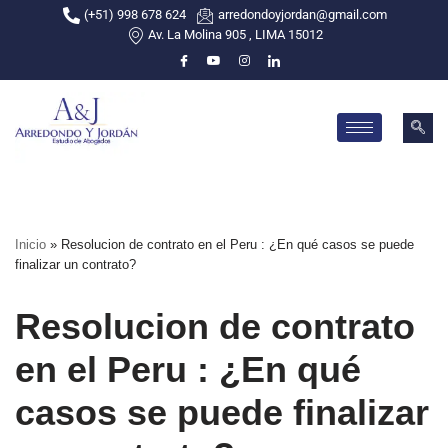
(+51) 998 678 624
arredondoyjordan@gmail.com
Av. La Molina 905 , LIMA 15012
Skip
to
content
Inicio
»
Resolucion de contrato en el Peru : ¿En qué casos se puede
finalizar un contrato?
Resolucion de contrato
en el Peru : ¿En qué
casos se puede finalizar