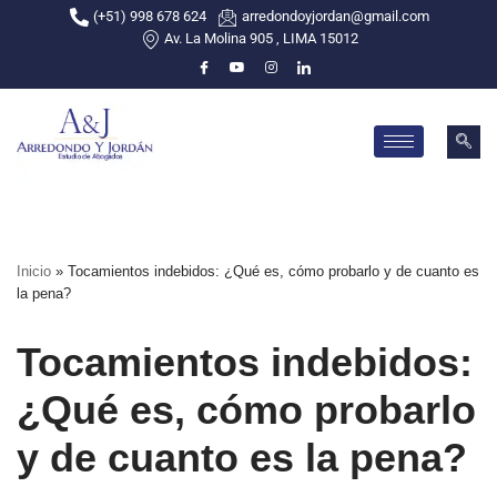
(+51) 998 678 624
arredondoyjordan@gmail.com
Av. La Molina 905 , LIMA 15012
Skip
to
content
Inicio
»
Tocamientos indebidos: ¿Qué es, cómo probarlo y de cuanto es
la pena?
Tocamientos indebidos:
¿Qué es, cómo probarlo
y de cuanto es la pena?