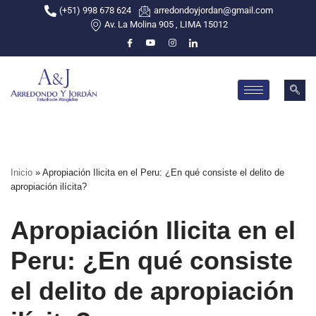
(+51) 998 678 624
arredondoyjordan@gmail.com
Av. La Molina 905 , LIMA 15012
Skip
to
content
Inicio
»
Apropiación Ilicita en el Peru: ¿En qué consiste el delito de
apropiación ilícita?
Apropiación Ilicita en el
Peru: ¿En qué consiste
el delito de apropiación